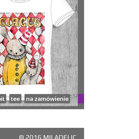
it
tee
na zamówienie
© 2016 MILADELIC