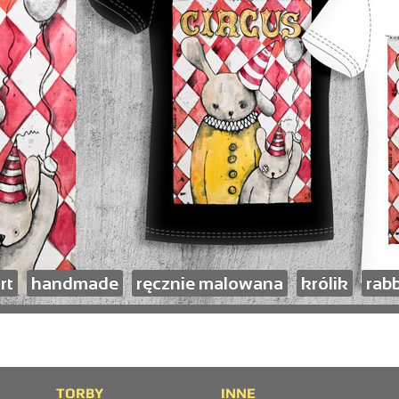
rt
handmade
ręcznie malowana
królik
rabb
TORBY
INNE