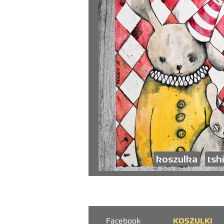
koszulka
tshi
Facebook
KOSZULKI